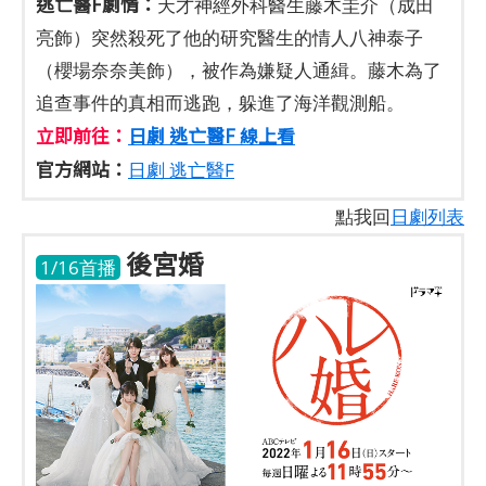
逃亡醫F劇情：
天才神經外科醫生藤木圭介（成田
亮飾）突然殺死了他的研究醫生的情人八神泰子
（櫻場奈奈美飾），被作為嫌疑人通緝。藤木為了
追查事件的真相而逃跑，躲進了海洋觀測船。
立即前往：
日劇 逃亡醫F 線上看
官方網站：
日劇 逃亡醫F
點我回
日劇列表
後宮婚
1/16首播