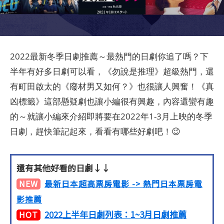
2022最新冬季日劇推薦～最熱門的日劇你追了嗎？下
半年有好多日劇可以看，《勿說是推理》超級熱門，還
有町田啟太的《廢材男又如何？》也很讓人興奮！《真
凶標籤》這部懸疑劇也讓小編很有興趣，內容還蠻有趣
的～就讓小編來介紹即將要在2022年1-3月上映的冬季
日劇，趕快筆記起來，看看有哪些好劇吧！😉
還有其他好看的日劇↓↓
NEW
最新日本超高票房電影 -> 熱門日本票房電
影推薦
2022上半年日劇列表：1~3月日劇推薦
HOT