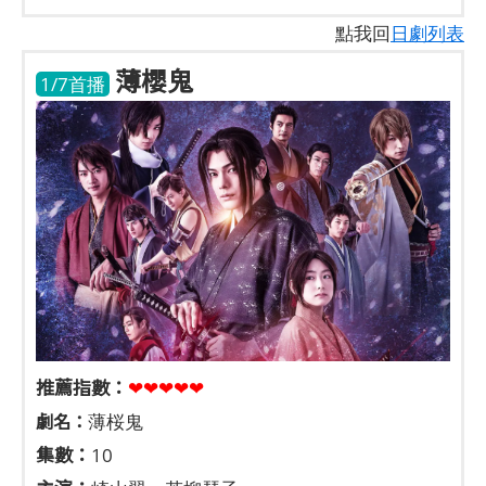
點我回
日劇列表
薄櫻鬼
1/7首播
推薦指數：
❤❤❤❤❤
劇名：
薄桜鬼
集數：
10