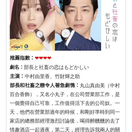
推薦指數：
❤❤❤❤
劇名：
部長と社畜の恋はもどかしい
主演：
中村由里香、竹財輝之助
部長和社畜之戀令人著急劇情：
丸山真由美（中村
百合香飾），又名小丸子，在公司營業部工作，是
一個覺得自己可靠，工作值得活下去的公司奴。一
天，他們在營業部過年的時候，和剛好準時到同一
家店的總務部經理激烈討論後，喝得醉醺醺的去了
情趣酒店一起過夜，第二天，經理告訴我兩人的關