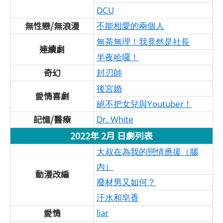
DCU
無性戀/無浪漫
不能相愛的兩個人
無茶無理！我竟然是社長
連續劇
半夜哈囉！
奇幻
封刃師
後宮婚
愛情喜劇
絕不把女兒與Youtuber！
記憶/醫療
Dr. White
2022年 2月 日劇列表
大叔在為我的戀情應援（腦
內）
動漫改編
廢材男又如何？
汗水和皂香
愛情
liar