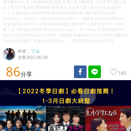
推理劇本線上看 日本戲劇推薦 推薦 冬季日劇 日劇推薦 2022冬季日劇 日劇
線上看 日本電視劇 開播時間 劇情 劇名 部長和社畜之戀令人著急 嗨帥哥
！！ 心愛的謊言 溫柔的黑暗 和風喫茶鹿楓堂 逃亡醫F 絕不把女兒與
Youtuber！ Gossip ～#她想知道的真正的○○～ 薄櫻鬼 婚活偵探 因此殺人
未遂 勿說是推理 DCU 不能相愛的兩個人 無茶無理！我竟然是社長 半夜哈
囉！ 封刃師 後宮婚 絕不把女兒與Youtuber！ Dr. White 常見的勇者來到了
現代 與你在世界終結之日 第3季 人間恐怖 邪神的天秤 公安分析班 請畫出以
我為主角的漫畫！更將被拍成電視劇！！ 畢業典禮上神谷詩子不在
作者：
艾編
文章2022-06-30
86
180
分享