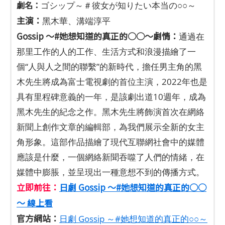
劇名：
ゴシップ～＃彼女が知りたい本当の○○～
主演：
黑木華、溝端淳平
Gossip ～#她想知道的真正的○○～劇情：
通過在
那里工作的人的工作、生活方式和浪漫描繪了一
個“人與人之間的聯繫”的新時代，擔任男主角的黑
木先生將成為富士電視劇的首位主演，2022年也是
具有里程碑意義的一年，是該劇出道10週年，成為
黑木先生的紀念之作。黑木先生將飾演首次在網絡
新聞上創作文章的編輯部，為我們展示全新的女主
角形象。這部作品描繪了現代互聯網社會中的媒體
應該是什麼，一個網絡新聞吞噬了人們的情緒，在
媒體中膨脹，並呈現出一種意想不到的傳播方式。
立即前往：
日劇 Gossip ～#她想知道的真正的○○
～ 線上看
官方網站：
日劇 Gossip ～#她想知道的真正的○○～