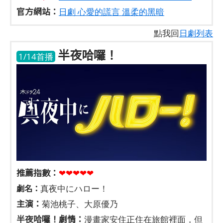
官方網站：
日劇 心愛的謊言 溫柔的黑暗
點我回
日劇列表
半夜哈囉！
1/14首播
推薦指數：
❤❤❤❤❤
劇名：
真夜中にハロー！
主演：
菊池桃子、大原優乃
半夜哈囉！劇情：
漫畫家安住正住在旅館裡面，但