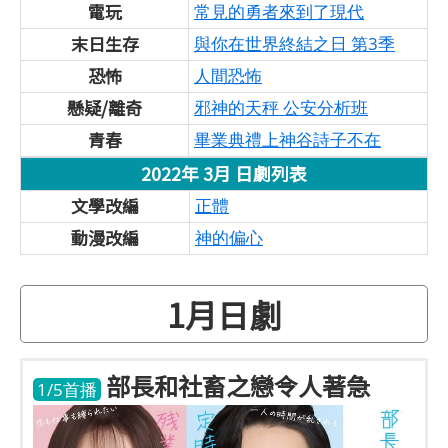
電玩
常見的勇者來到了現代
末日生存
與你在世界終結之日 第3季
恐怖
人間恐怖
懸疑/離奇
邪神的天秤 公安分析班
青春
畢業典禮上神谷詩子不在
2022年 3月 日劇列表
文學改編
正體
動漫改編
神的偏心
1月日劇
部長和社畜之戀令人著急
1/5首播