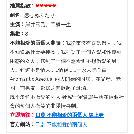
推薦指數：
❤❤❤❤❤
劇名：
恋せぬふたり
主演：
岸井雪乃、高橋一生
集數：
8
不能相愛的兩個人劇情：
我從來沒有喜歡過人，我
不知道為什麼要接吻，我拜訪了一個對愛和性感到
困惑的女人，遇到了一個不想愛也不想做愛的男
人。難道不是情人……情侶……一家人嗎？由
Aromantic Asexual 兩人開始的同居，在父母、老
闆、前男友、鄰居之間掀起了漣漪。
既不愛也不做愛的兩人關係?一定會讓生活在這個社
會的每個人微笑的非愛情喜劇。
立即前往：
日劇 不能相愛的兩個人 線上看
官方網站：
日劇 不能相愛的兩個人