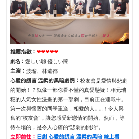
推薦指數：
❤❤❤❤❤
劇名：
愛しい嘘 優しい闇
主演：
波瑠、林遣都
心愛的謊言 溫柔的黑暗劇情：
校友會是愛情與悲劇
的開始！？就像一部你看不懂的真愛懸疑！相元瑞
穗的人氣女性漫畫的第一部劇，目前正在連載中。
第一次與懷舊的同學重逢，相愛的人……！令人興
奮的“校友會”，讓您感受新戀情的開始。然而，等
待在場的，是令人心痛的“悲劇的開始”。
立即前往：
日劇 心愛的謊言 溫柔的黑暗 線上看