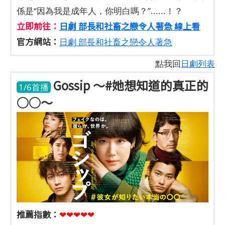
係是“因為我是成年人，你明白嗎？”......！？
立即前往：
日劇 部長和社畜之戀令人著急 線上看
官方網站：
日劇 部長和社畜之戀令人著急
點我回
日劇列表
Gossip ～#她想知道的真正的
1/6首播
○○～
推薦指數：
❤❤❤❤❤