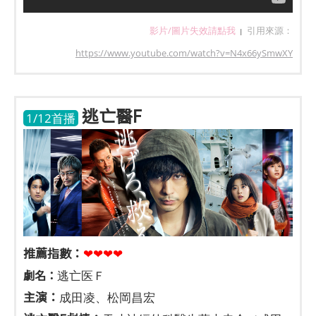
影片/圖片失效請點我
引用來源：
|
https://www.youtube.com/watch?v=N4x66ySmwXY
逃亡醫F
1/12首播
推薦指數：
❤❤❤❤
劇名：
逃亡医Ｆ
主演：
成田凌、松岡昌宏