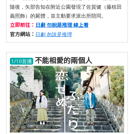
隨後，矢部告知在附近公園發現了佐賀健（藤枝田
義照飾）的屍體，並主動要求派出所陪同。
立即前往：
日劇 勿說是推理 線上看
官方網站：
日劇 勿說是推理
不能相愛的兩個人
1/10首播