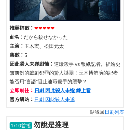
推薦指數：
❤❤❤❤❤
劇名：
だから殺せなかった
主演：
玉木宏、松田元太
集數：
5
因此殺人未遂劇情：
連環殺手 vs 報紙記者。描繪史
無前例的戲劇犯罪的驚人謎團！玉木博飾演的記者
能否用“言語”阻止連環殺手的襲擊？
立即前往：
日劇 因此殺人未遂 線上看
官方網站：
日劇 因此殺人未遂
點我回
日劇列表
勿說是推理
1/10首播