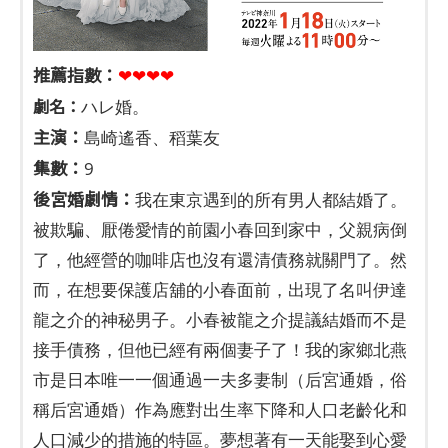
推薦指數：
❤❤❤❤
劇名：
ハレ婚。
主演：
島崎遙香、稻葉友
集數：
9
後宮婚劇情：
我在東京遇到的所有男人都結婚了。
被欺騙、厭倦愛情的前園小春回到家中，父親病倒
了，他經營的咖啡店也沒有還清債務就關門了。然
而，在想要保護店舖的小春面前，出現了名叫伊達
龍之介的神秘男子。小春被龍之介提議結婚而不是
接手債務，但他已經有兩個妻子了！我的家鄉北燕
市是日本唯一一個通過一夫多妻制（后宮通婚，俗
稱后宮通婚）作為應對出生率下降和人口老齡化和
人口減少的措施的特區。夢想著有一天能娶到心愛