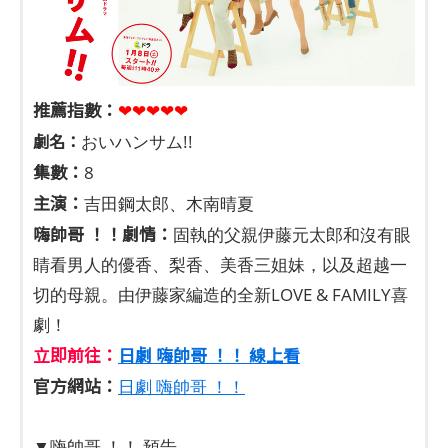
推薦指數：
❤❤❤❤❤
劇名：
おいハンサム!!
集數：
8
主演：
吉田鋼太郎、木南晴夏
嗨帥哥 ！！劇情：
固執的父親伊藤元太郎和沒有眼
睛看男人的優香、梨香、美香三姐妹，以及超越一
切的母親。由伊藤家編造的全新LOVE & FAMILY喜
劇！
立即前往：
日劇 嗨帥哥 ！！ 線上看
官方網站：
日劇 嗨帥哥 ！！
▼嗨帥哥 ！！ 預告