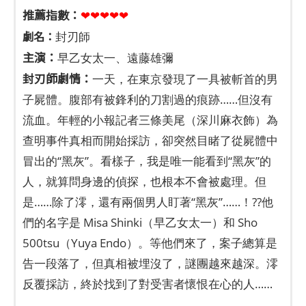
推薦指數：
❤❤❤❤❤
劇名：
封刃師
主演：
早乙女太一、遠藤雄彌
封刃師劇情：
一天，在東京發現了一具被斬首的男
子屍體。腹部有被鋒利的刀割過的痕跡……但沒有
流血。年輕的小報記者三條美尾（深川麻衣飾）為
查明事件真相而開始採訪，卻突然目睹了從屍體中
冒出的“黑灰”。看樣子，我是唯一能看到“黑灰”的
人，就算問身邊的偵探，也根本不會被處理。但
是……除了澪，還有兩個男人盯著“黑灰”……！??他
們的名字是 Misa Shinki（早乙女太一）和 Sho
500tsu（Yuya Endo）。等他們來了，案子總算是
告一段落了，但真相被埋沒了，謎團越來越深。澪
反覆採訪，終於找到了對受害者懷恨在心的人……
澪反复採訪，終於到了對受害者懷恨在心的人類……