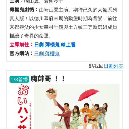
主演：
崎山翼、若柳琴子
薄櫻鬼劇情：
由崎山翼主演。期待已久的人氣系列
真人版！以德川幕府末期的動盪時期為背景，前往
京都尋父的少女幸村千鶴與土方敏三等新選組成員
描繪了奇異的命運。
立即前往：
日劇 薄櫻鬼 線上看
官方網站：
日劇 薄櫻鬼
點我回
日劇列表
嗨帥哥 ！！
1/8首播