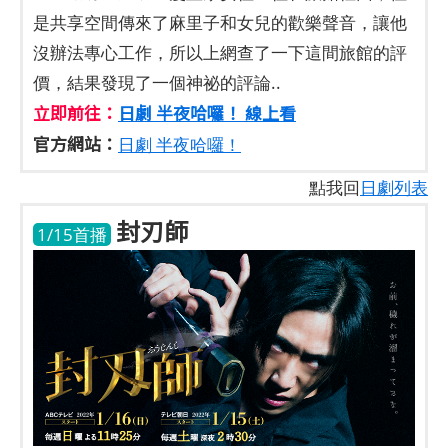
是共享空間傳來了麻里子和女兒的歡樂聲音，讓他
沒辦法專心工作，所以上網查了一下這間旅館的評
價，結果發現了一個神祕的評論..
立即前往：
日劇 半夜哈囉！ 線上看
官方網站：
日劇 半夜哈囉！
點我回
日劇列表
封刃師
1/15首播