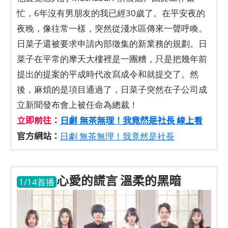
忙，6年沒有男朋友的我已經30歲了。在平安夜的
夜晚，像往常一樣，突然從淺水區傳來一聲呼喚。
日菜子還被要求申請內部徵集的新業務的規劃。日
菜子在平常的摩天大樓裡是一團糟，只是把幾年前
提出的提案的平成時代改寫成令和就提交了。然
後，麻煩的是項目通過了，日菜子突然在子公司成
立新聞發布會上被任命為總裁！
立即前往：
日劇 無茶無理！我竟然是社長 線上看
官方網站：
日劇 無茶無理！我竟然是社長
心愛的謊言 溫柔的黑暗
1/14首播