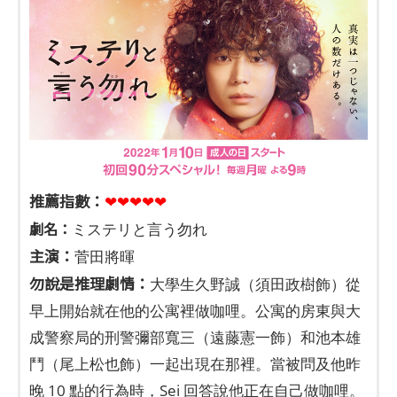
推薦指數：
❤❤❤❤❤
劇名：
ミステリと言う勿れ
主演：
菅田將暉
勿說是推理劇情：
大學生久野誠（須田政樹飾）從
早上開始就在他的公寓裡做咖哩。公寓的房東與大
成警察局的刑警彌部寬三（遠藤憲一飾）和池本雄
鬥（尾上松也飾）一起出現在那裡。當被問及他昨
晚 10 點的行為時，Sei 回答說他正在自己做咖哩。