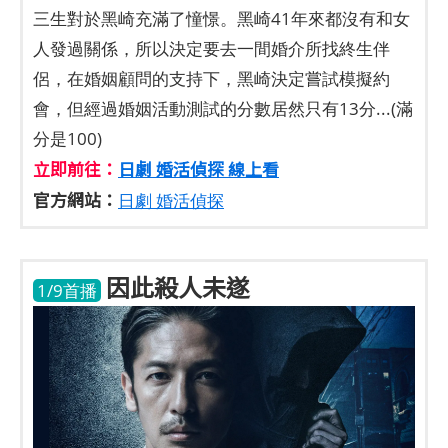
三生對於黑崎充滿了憧憬。黑崎41年來都沒有和女
人發過關係，所以決定要去一間婚介所找終生伴
侶，在婚姻顧問的支持下，黑崎決定嘗試模擬約
會，但經過婚姻活動測試的分數居然只有13分...(滿
分是100)
立即前往：
日劇 婚活偵探 線上看
官方網站：
日劇 婚活偵探
因此殺人未遂
1/9首播