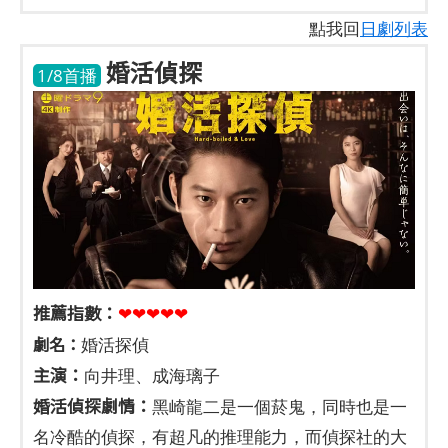
點我回
日劇列表
婚活偵探
1/8首播
推薦指數：
❤❤❤❤❤
劇名：
婚活探偵
主演：
向井理、成海璃子
婚活偵探劇情：
黑崎龍二是一個菸鬼，同時也是一
名冷酷的偵探，有超凡的推理能力，而偵探社的大