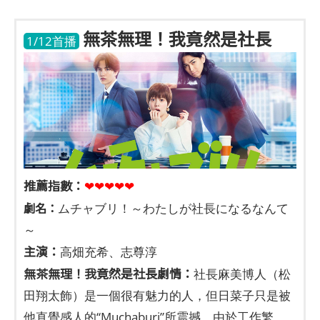
無茶無理！我竟然是社長
1/12首播
推薦指數：
❤❤❤❤❤
劇名：
ムチャブリ！～わたしが社長になるなんて
～
主演：
高畑充希、志尊淳
無茶無理！我竟然是社長劇情：
社長麻美博人（松
田翔太飾）是一個很有魅力的人，但日菜子只是被
他直覺感人的“Muchaburi”所震撼。由於工作繁